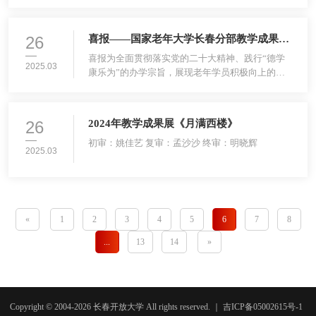
们，欢迎回归校园，新的学期。愿每位学员都能在
学习中找到乐趣，共同度过充实美好的时光。01开
学时间2025年3月3日（星期一）正式开学，请广大
26
喜报——国家老年大学长春分部教学成果展
师生依照课程报名对应时间提前做好开学准备，准
创佳绩
时到校上课。02上课时间每周一至周五上午09:00
喜报为全面贯彻落实党的二十大精神、践行“德学
2025.03
——11:00下午13:30——15:3003试听报名开学第
康乐为”的办学宗旨，展现老年学员积极向上的精
一周欢迎来校试听
神风貌，国家老年大学组织开展了2024年全国国家
老年大学合唱类、舞蹈类、器乐类、摄影类、书画
类教学成果展活动。在岁月的长河中，总有一群
26
2024年教学成果展《月满西楼》
人，他们以山河为誓，以国家为家，用血肉之躯筑
起坚不可摧的钢铁长城，守护着每一寸土地的安宁
初审：姚佳艺 复审：孟沙沙 终审：明晓辉
2025.03
与和平。他们，就是我们的军人。国家老年大学长
春分部对此次活动高度重视，积极响应、迅速行
动，
«
1
2
3
4
5
6
7
8
...
13
14
»
Copyright © 2004-
2026
长春开放大学
All rights reserved.
｜
吉ICP备05002615号-1