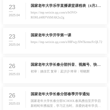
23
国家老年大学乐学直播课堂课程表（4月2
日）
https://mp.weixin.qq.com/s/bOVO-
2025.04
RO0Ld4RFVAMAK2u2g
23
国家老年大学开学第一课
https://mp.weixin.qq.com/s/HIFwjyXWXermcFcQL72QXg
2025.04
26
国家老年大学长春分部抖音、视频号、快手
账号
初审：姚佳艺 复审：孟沙沙 终审：明晓辉
2025.03
26
国家老年大学长春分部春季开学通知
国家老年大学长春分部SCHOOL春风携信至开学启
2025.03
新程蛇年携福至，学习正当时。亲爱的老年学员