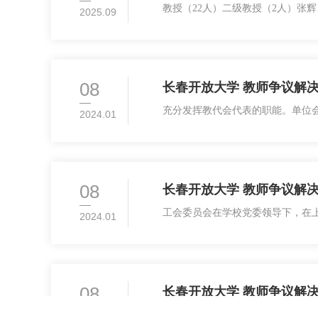
教授（22人）二级教授（2人）张
2025.09
燕、韩书娟、谭金涛、屈珍国、唐利
纪芹六级副教授（14人）包丽梅、
08
长春开放大学 教师争议解
充分发挥教代会代表的职能。单位
2024.01
权、被选举权和表决权。会员代表
员代表的主要职责有六个方面：一
08
长春开放大学 教师争议解
工会委员会在学校党委领导下，在
2024.01
于调动和发挥广大教职工爱校、建
在加强源头参与、深化民主管理、
08
长春开放大学 教师争议解
充分发挥双代会的职能，严格提案