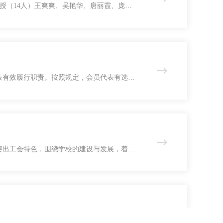
教授（14人）王爽爽、吴艳华、唐丽霞、庞海
级副教授（4人）杨洪成、钟秋梅、隋红心、严
、李 琳、张 晶
表有效履行职责。按照规定，会员代表有选举
评、建议，任何组织和个人不得打击报复。会
制度，努力完成生产、工作任务。二是，积
突出工会特色，围绕学校的建设与发展，着眼
作任务，全面履行教代会、工会的各项职责，
极性和创造性、创新送温暖形式与内容、推
依法参与学校民主管理和监督的基本形式。教