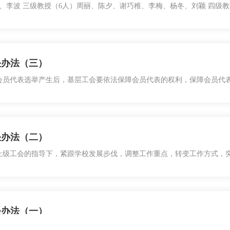
辉、李波 三级教授（6人）周丽、陈夕、谢巧稚、李梅、杨冬、刘颖 四级
军、熊 英张玉彪、邹石柳、陶兆宇、王 蕾、邵长海副教授（42人）五
王育珩、王春妍、王 微、包 晗、孙竹梅、孟艳涛、赵洪云、卢 峰、刘春艳
决办法（三）
会员代表选举产生后，基层工会要依法保障会员代表的权利，保障会员代
有权对基层工会委员会及各专门委员会的工作、对基层工会领导人提出批
是，带头执行党的路线、方针、政策，自觉遵守国家法律和本单位的规章
决办法（二）
上级工会的指导下，紧跟学校发展步伐，调整工作重点，转变工作方式，
校、荣校的积极性，扎扎实实落实各届教代会和工会委员会确定的各项工
规范校务公开、弘扬师德精神、提高教职工队伍综合素质、凝聚教职工积
决办法（一）
办理的程序。学校教职工代表大会（以下简称教职工代表大会）是教职工