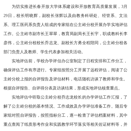
为切实推进长春开放大学体系建设和开放教育高质量发展，3月
29日，校长明晓辉，副校长张辉以及由教务科研处、经管系、文法
系、理工医药系负责人组成的专家组在公主岭分校开展办学实地评估
工作。公主岭市副市长王翠翠，教育局副局长王长宇，职成教科长李
彦伟，公主岭分校校长乔志龙、副校长方勇全程陪同，公主岭分校各
部门负责人及教师、学生代表参加相关活动。
实地评估前，学校办学评估办公室制定了日程安排和工作分工，
确保评估工作有序进行。专家组按照分工开展了远程评估，阅读了公
主岭分校上报的自评报告及评估材料，电话随机访谈了教师和学生。
根据自评报告、自评得分表及访谈结果，形成实地评估核查重点。
实地评估中听取公主岭分校乔志龙校长的办学评估工作汇报，了
解了公主岭分校的基本情况、工作成效及办学评估准备工作。随后专
家组对照自评报告，按照指标分工，逐一检查了评估档案材料，其中
重点查阅了纸质形考作业和实践教学环节落实等相关佐证材料等，并