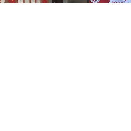
办学评估工作汇报会
组开展教师、学生座谈，查阅档案资料。
学评估支撑材料、教师学生座谈等进行反馈。最后校长明晓辉指
、师资素质较高、办学条件较好，教学有投入有保障；同时也希