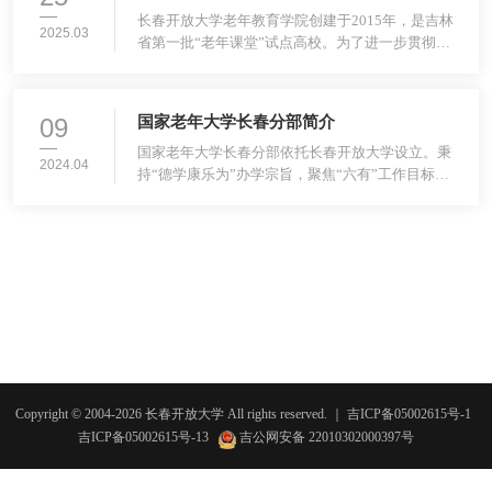
长春开放大学老年教育学院创建于2015年，是吉林
2025.03
省第一批“老年课堂”试点高校。为了进一步贯彻落
实党的二十大精神，实施积极应对人口老龄化国家
战略，中央组织部、教育部、国家卫健委（全国老
龄办）、民政部、发改委、文化和旅游部、退役军
09
国家老年大学长春分部简介
人事务部、中国科学技术协会等8个部门联合筹建
国家老年大学。2023年3月3日，国家老年大学正式
国家老年大学长春分部依托长春开放大学设立。秉
2024.04
挂牌成立。2024年1月8日，国家老年大学长春分部
持“德学康乐为”办学宗旨，聚焦“六有”工作目标，
依托长春开放大学设立，秉持“德
以扩大老年教育资源供给为重点，以提高老年人的
生命质量和生活质量为目的，充分发挥“互联网+老
年教育”远程办学优势，全力打造线上线下双融合
平台，实现“线下组班教学”和“线上自主学习”优势
互补。现开设声乐、器乐、舞蹈、国学四大类别21
门课程，自编出版声乐、舞蹈、钢琴等教程，免费
向老年学员开放1349门网络微课，为
Copyright © 2004-
2026
长春开放大学
All rights reserved.
｜
吉ICP备05002615号-1
吉ICP备05002615号-13
吉公网安备 22010302000397号