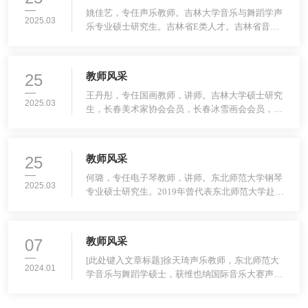
姚佳艺，专任声乐教师。吉林大学音乐与舞蹈学声
2025.03
乐专业硕士研究生。吉林省E类人才。吉林省音乐
家协会会员，民俗学会会员，发表省级专业论文三
篇。原创歌曲作品《感谢一路有你》被吉林省音乐
家协会选为优秀音乐作品。“中国音乐学院第八届
25
教师风采
全国艺术水平考级大赛”声乐专业一等奖。“第三届
中华颂”比赛声乐金奖、钢琴金奖。“韩·中国际声乐
王丹彤，专任国画教师，讲师。吉林大学硕士研究
2025.03
比赛”歌剧咏叹调职业组二等奖。
生，长春美术家协会会员，长春冰雪画会会员，
2024年吉林省人才省域E类人才。自幼与父亲学习
国画20余年，在长春市教育局书画大赛中荣获一等
奖，长春市市直机关书画展中荣获二等奖，2006年
25
教师风采
参加亚冬会书画展并入作品集。代表作品有《秋
实》《国色天香》《花香满园》等。
何璐，专任电子琴教师，讲师。东北师范大学钢琴
2025.03
专业硕士研究生。2019年曾代表东北师范大学赴台
湾国立师范大学参加知音钢琴主题音乐剧的创作与
演出，是内地唯一的钢琴演奏者。曾获美茵国际音
乐节暨克拉拉·舒曼国际钢琴大赛一等奖。王丹彤，
07
教师风采
专任国画教师，讲师。吉林大学硕士研究生，长春
美术家协会会员，长春冰雪画会会员，2024年吉林
[此处键入文章标题]徐天琦声乐教师，东北师范大
2024.01
省人才省域E
学音乐与舞蹈学硕士，获维也纳国际音乐大赛声乐
爱乐歌剧公开组一等奖；吉林省音乐家协会、吉林
省声乐协会联合主办的吉林省第二届声乐大赛特别