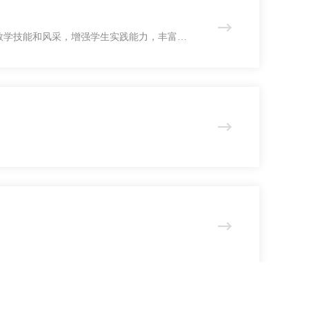
教学技能和风采，增强学生实践能力，丰富课
作品在本届评选中喜获佳绩！分获三等奖1
月，文法系面向全系统各