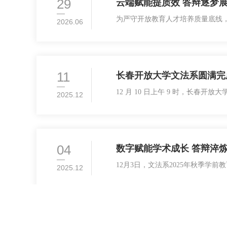
29
云端赋能提质效 答辩逐梦
为严守开放教育人才培养质量底线，
2026.06
座716教室圆满组织开展2026
业，同时创新工作形式，首次启用
11
长春开放大学文法系圆满完成
12 月 10 日上午 9 时，长春
2025.12
工作的关键考核环节画上圆满句号
系中的关键核心环节，既是对学生
04
数字赋能学术成长 答辩淬
12月3日，文法系2025年秋季
2025.12
求，对本届毕业生的学术成果进行
业生分两组同时进行答辩，围绕论
21
长春开放大学获9个国家开