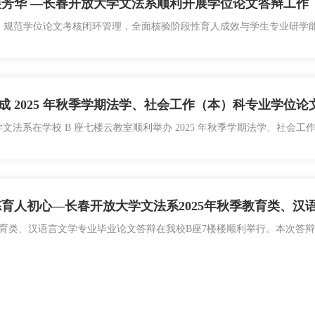
展芳华 —长春开放大学文法系顺利开展学位论文答辩工作
规范学位论文考核闭环管理，全面核验阶段性育人成效与学生专业研学能
年春季学期本科专业学位论文答辩工作。本次答辩覆盖面广，涵盖法学、教育
远程线上答辩模式，有效破除地域壁垒，为异地在读学子提供规范化、专
 2025 年秋季学期法学、社会工作（本）科专业学位论文
开放大学文法系在学校 B 座七楼云教室顺利举办 2025 年秋季学期法学、
。本次答辩由文法系主任谢巧稚主持，法学专业全体教师全程参与评审工作
在校期间学术研究能力的综合检验，更是开放教育模式下培养应用型法律
炼育人初心—长春开放大学文法系2025年秋季教育类、
学前教育类、汉语言文学专业毕业论文答辩在我校B座7楼楼顺利举行。本次
全面考核，文法系副主任卢峰主持答辩工作。答辩现场秩序井然、氛围庄
文选题背景、研究框架、核心观点、实践价值及创新点展开详细陈述。教
放大学资助名额 助力女性家庭教育人才培养