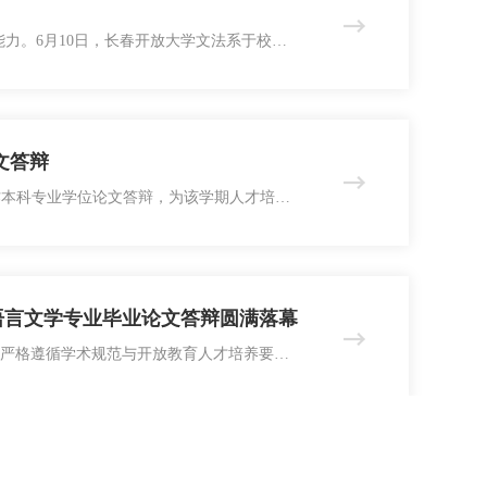
力。6月10日，长春开放大学文法系于校内A
类、汉语言文学、社会工作四大核心本科专
业化的答辩渠道，实现全体在读学
答辩​
社会工作本科专业学位论文答辩，为该学期人才培养
。“论文答辩是法学及社会工作专业教学体
与社会服务人才的
汉语言文学专业毕业论文答辩圆满落幕
答辩严格遵循学术规范与开放教育人才培养要
重而热烈。来自教育类、汉语言文学专业的毕
育类专业论文聚焦幼儿想象力培养、