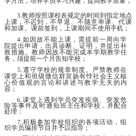
学方法，培养学员学习兴趣，提高教学质量；
3.教师按照课程表规定的时间到指定地点
上课，不迟到，
不早退、不随意串课、代课
和加课。课前签到，上课期间不
使用手机；
4.如因故不能上课，需提前一周向学
院提出申请，出具诊断、证明，并提出补
救措施。教师因故不能完成本学期教
学任
务，须提前一个月告知学校；
5.遵守学校的规章制度。严禁教师在
课堂上和班级微信
群宣扬有悖社会主义核
心价值观的言论和讲述与教学无关
的内
容；
6.课堂上遇到学员突发疾病、突发危
险等事件及时通知
班主任和学校，并配合
处理；
7.积极参加学校组织的各项活动，组
织学员编排节目并
予以指导；