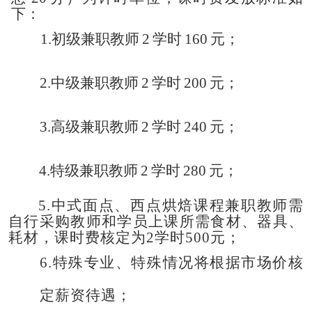
下：
1.初级兼职教师
2
学时
160
元；
2.中级兼职教师
2
学时
200
元；
3.高级兼职教师
2
学时
240
元；
4.特级兼职教师
2
学时
280
元；
5.
中式面点、西点烘焙课程兼职教师需
自行采购教师和学员上课所需食材、器具、
耗材，课时费核定为
2学时500元；
6.
特殊专业、特殊情况将根据市场价核
定薪资待遇
；