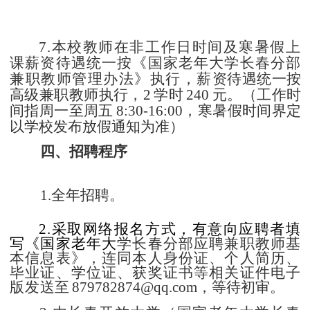
7
.本校教师在非工作日时间及寒暑假上
课薪资待遇统
一按《国家老年大学长春分部
兼职教师管理办法》执行，薪
资待遇统一按
高级兼职教师执行，
2
学时
240
元。（工作时
间指周一至周五
8:30-16:00，寒暑假时间界定
以学校发布放假通知为准）
四、招聘程序
1.全年招聘。
2.采取网络报名方式，有意向应聘者填
写《国家老年大
学长春分部应聘兼职教师基
本信息表》，连同本人身份证、个人简历、
毕业证、学位证、获奖证书等相关证件电子
版发
送至
879782874@
qq
.
com
，等待初审。